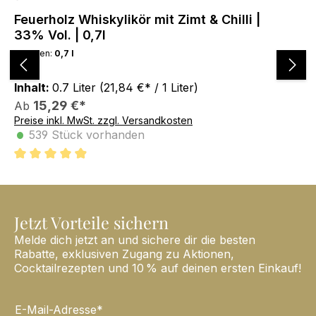
Feuerholz Whiskylikör mit Zimt & Chilli |
Fe
33% Vol. | 0,7l
33
Volumen:
0,7 l
Vo
Inhalt:
0.7 Liter
(21,84 €* / 1 Liter)
Var
15,29 €*
Ab
A
Preise inkl. MwSt. zzgl. Versandkosten
Pre
•
•
539 Stück vorhanden
4.9 von 5 Sternen
4.
Jetzt Vorteile sichern
Melde dich jetzt an und sichere dir die besten
Rabatte, exklusiven Zugang zu Aktionen,
Cocktailrezepten und 10 % auf deinen ersten Einkauf!
E-Mail-Adresse*