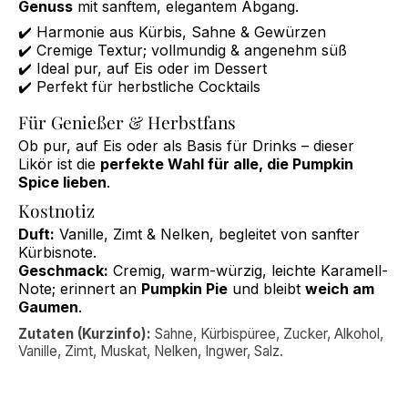
Genuss
mit sanftem, elegantem Abgang.
✔️ Harmonie aus Kürbis, Sahne & Gewürzen
✔️ Cremige Textur; vollmundig & angenehm süß
✔️ Ideal pur, auf Eis oder im Dessert
✔️ Perfekt für herbstliche Cocktails
Für Genießer & Herbstfans
Ob pur, auf Eis oder als Basis für Drinks – dieser
Likör ist die
perfekte Wahl für alle, die Pumpkin
Spice lieben
.
Kostnotiz
Duft:
Vanille, Zimt & Nelken, begleitet von sanfter
Kürbisnote.
Geschmack:
Cremig, warm-würzig, leichte Karamell-
Note; erinnert an
Pumpkin Pie
und bleibt
weich am
Gaumen
.
Zutaten (Kurzinfo):
Sahne, Kürbispüree, Zucker, Alkohol,
Vanille, Zimt, Muskat, Nelken, Ingwer, Salz.