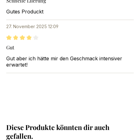
Schnelle Liferung
Gutes Produckt
27. November 2025 12:09
Bewertung mit 4 von 5 Sternen
Gut
Gut aber ich hätte mir den Geschmack intensiver
erwartet!
Diese Produkte könnten dir auch
Produktgalerie überspringen
gefallen.