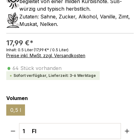
begleitet von einer milden Kürbisnote. Süß-
würzig und typisch herbstlich.
Zutaten: Sahne, Zucker, Alkohol, Vanille, Zimt,
Muskat, Nelken.
17,99 €*
Inhalt:
0.5 Liter
(17,99 €* / 0.5 Liter)
Preise inkl. MwSt. zzgl. Versandkosten
•
64 Stück vorhanden
Sofort verfügbar, Lieferzeit: 3-6 Werktage
auswählen
Volumen
0,5 l
Produkt Anzahl: Gib den gewünschten We
Fl