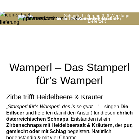
Schnelle Lieferung 3–6 Werktage
bis zu 10%
Gratis versand ab 66€ (AT & DE)
Stammkunderabatt
Trustedshops
Lieferzeit
Wamperl – Das Stamperl
für’s Wamperl
Zirbe trifft Heidelbeere & Kräuter
„Stamperl für’s Wamperl, des is so guat…“
– singen
Die
Edlseer
und lieferten damit den Anstoß für diesen
ehrlich
österreichischen Schnaps
. Entstanden ist ein
Zirbenschnaps mit Heidelbeersaft & Kräutern
, der
pur,
gemischt oder mit Schlag
begeistert. Natürlich,
bodenständig & mit viel Charme.