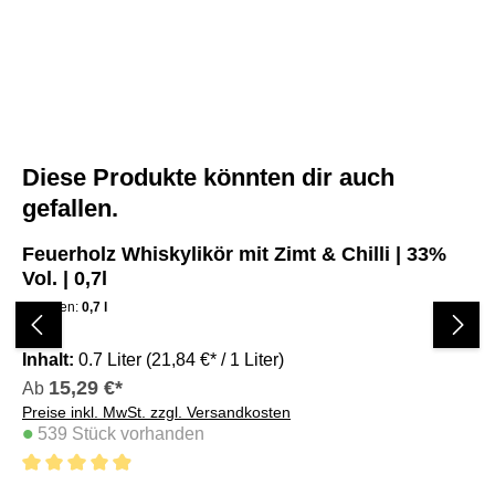
Diese Produkte könnten dir auch
Produktgalerie überspringen
gefallen.
Feuerholz Whiskylikör mit Zimt & Chilli | 33%
Fe
Vol. | 0,7l
Vo
Volumen:
0,7 l
Vo
Inhalt:
0.7 Liter
(21,84 €* / 1 Liter)
Var
15,29 €*
Ab
A
Preise inkl. MwSt. zzgl. Versandkosten
Pre
•
•
539 Stück vorhanden
4.9 von 5 Sternen
4.