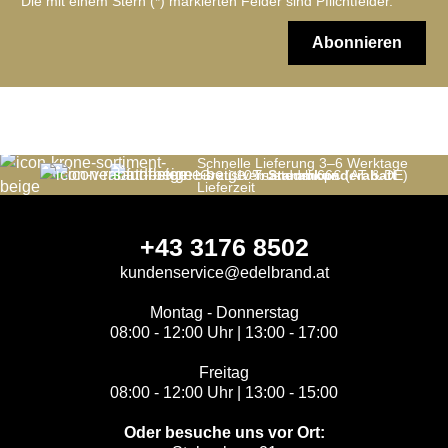
Die mit einem Stern (*) markierten Felder sind Pflichtfelder.
Abonnieren
Schnelle Lieferung 3–6 Werktage
bis zu 10%
Gratis versand ab 66€ (AT & DE)
Trustedshops
Stammkunderabatt
Lieferzeit
+43 3176 8502
kundenservice@edelbrand.at
Montag - Donnerstag
08:00 - 12:00 Uhr | 13:00 - 17:00
Freitag
08:00 - 12:00 Uhr | 13:00 - 15:00
Oder besuche uns vor Ort: