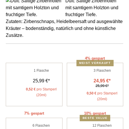
Duft: Saftige Zirbennoten
mit samtigem Holzton und
fruchtiger Tiefe.
Zutaten: Zirbenschnaps, Heidelbeersaft und ausgewählte
Kräuter – bodenständig, natürlich und ohne künstliche
Zusätze.
4% gespart
MEIST VERKAUFT
1
Flasche
3
Flaschen
25,99 €*
24,95 €*
25,99 €*
0,52 €
pro Stamperl
0,50 €
pro Stamperl
(20ml)
(20ml)
7% gespart
10% gespart
BESTE VALUE
6
Flaschen
12
Flaschen