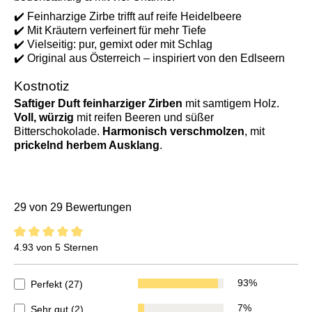
✔️ Feinharzige Zirbe trifft auf reife Heidelbeere
✔️ Mit Kräutern verfeinert für mehr Tiefe
✔️ Vielseitig: pur, gemixt oder mit Schlag
✔️ Original aus Österreich – inspiriert von den Edlseern
Kostnotiz
Saftiger Duft feinharziger Zirben
mit samtigem Holz.
Voll, würzig
mit reifen Beeren und süßer
Bitterschokolade.
Harmonisch verschmolzen
, mit
prickelnd herbem Ausklang
.
29 von 29 Bewertungen
4.9 von 5 Sternen
4.93 von 5 Sternen
93%
Perfekt (27)
7%
Sehr gut (2)