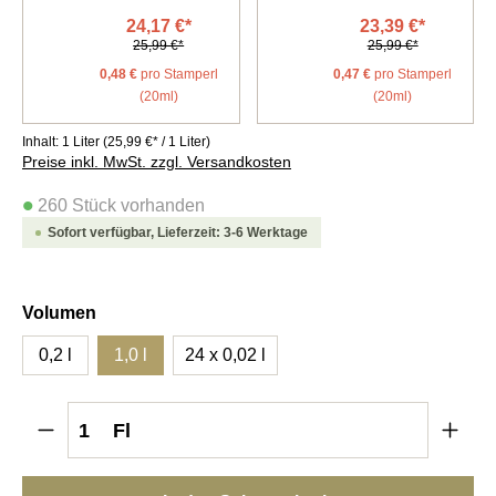
24,17 €*
23,39 €*
25,99 €*
25,99 €*
0,48 €
pro Stamperl
0,47 €
pro Stamperl
(20ml)
(20ml)
Inhalt:
1 Liter
(25,99 €* / 1 Liter)
Preise inkl. MwSt. zzgl. Versandkosten
•
260 Stück vorhanden
Sofort verfügbar, Lieferzeit: 3-6 Werktage
auswählen
Volumen
0,2 l
1,0 l
24 x 0,02 l
Produkt Anzahl: Gib den gewünschten Wert e
Fl