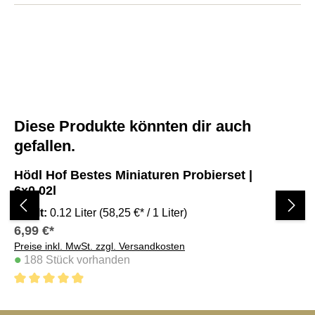
Diese Produkte könnten dir auch
Produktgalerie überspringen
gefallen.
Hödl Hof Bestes Miniaturen Probierset |
Hö
6x0,02l
6x
Inhalt:
0.12 Liter
(58,25 €* / 1 Liter)
In
6,99 €*
7,
Preise inkl. MwSt. zzgl. Versandkosten
Pre
•
•
188 Stück vorhanden
4.9 von 5 Sternen
4.