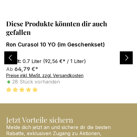
Diese Produkte könnten dir auch
Produktgalerie überspringen
gefallen
Ron Curasol 10 YO (im Geschenkset)
Ro
Inhalt:
0.7 Liter
(92,56 €* / 1 Liter)
In
64,79 €*
Ab
Preise inkl. MwSt. zzgl. Versandkosten
A
•
28 Stück vorhanden
Pre
•
5 von 5 Sternen
Jetzt Vorteile sichern
Melde dich jetzt an und sichere dir die besten
Rabatte, exklusiven Zugang zu Aktionen,