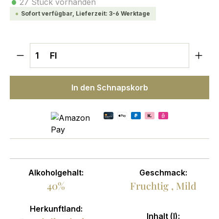
•
27 Stück vorhanden
Sofort verfügbar, Lieferzeit: 3-6 Werktage
Produkt Anzahl: Gib den gewünschten We
Fl
In den Schnapskorb
Alkoholgehalt:
Geschmack:
40%
Fruchtig
, Mild
Herkunftland:
Inhalt (l):