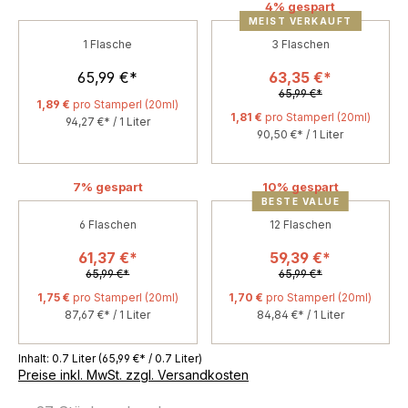
4% gespart
MEIST VERKAUFT
1
Flasche
3
Flaschen
65,99 €*
63,35 €*
65,99 €*
1,89 €
pro Stamperl (20ml)
1,81 €
pro Stamperl (20ml)
94,27 €* / 1 Liter
90,50 €* / 1 Liter
7% gespart
10% gespart
BESTE VALUE
6
Flaschen
12
Flaschen
61,37 €*
59,39 €*
65,99 €*
65,99 €*
1,75 €
pro Stamperl (20ml)
1,70 €
pro Stamperl (20ml)
87,67 €* / 1 Liter
84,84 €* / 1 Liter
Inhalt:
0.7 Liter
(65,99 €* / 0.7 Liter)
Preise inkl. MwSt. zzgl. Versandkosten