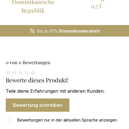
Dominikanische
0,7 l
Republik
bis zu 10%
Stammkunderabatt
0 von 0 Bewertungen
Bewerte dieses Produkt!
0 von 5 Sternen
Teile deine Erfahrungen mit anderen Kunden.
Bewertung schreiben
Bewertungen nur in der aktuellen Sprache anzeigen.