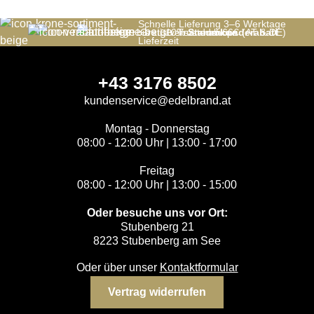
Schnelle Lieferung 3–6 Werktage
bis zu 10%
Gratis versand ab 66€ (AT & DE)
Trustedshops
Stammkunderabatt
Lieferzeit
+43 3176 8502
kundenservice@edelbrand.at
Montag - Donnerstag
08:00 - 12:00 Uhr | 13:00 - 17:00
Freitag
08:00 - 12:00 Uhr | 13:00 - 15:00
Oder besuche uns vor Ort:
Stubenberg 21
8223 Stubenberg am See
Oder über unser
Kontaktformular
Vertrag widerrufen