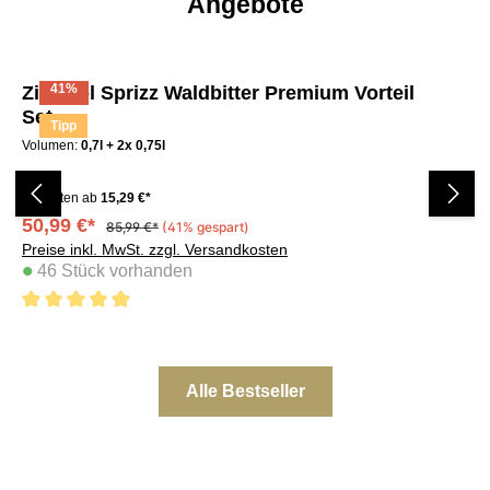
Angebote
Produktgalerie überspringen
41%
Zirberol Sprizz Waldbitter Premium Vorteil
El
Set
Pr
Tipp
Volumen:
0,7l + 2x 0,75l
Vo
Varianten ab
15,29 €*
Var
50,99 €*
50
85,99 €*
(41% gespart)
Preise inkl. MwSt. zzgl. Versandkosten
Pre
•
•
46 Stück vorhanden
4.9 von 5 Sternen
4.
Alle Bestseller