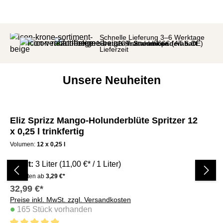
Schnelle Lieferung 3–6 Werktage
bis zu 10%
Gratis versand ab 66€ (AT & DE)
Trustedshops
Stammkunderabatt
Lieferzeit
Unsere Neuheiten
Produktgalerie überspringen
Eliz Sprizz Mango-Holunderblüte Spritzer 12
El
x 0,25 l trinkfertig
25
Volumen:
12 x 0,25 l
Vo
Inhalt:
3 Liter
(11,00 €* / 1 Liter)
In
Varianten ab
3,29 €*
32,99 €*
3,
Preise inkl. MwSt. zzgl. Versandkosten
Pre
•
•
165 Stück vorhanden