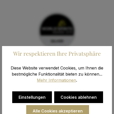
Wir respektieren Ihre Privatsphäre
Diese Website verwendet Cookies, um Ihnen die
JETZT BESTELLEN
bestmögliche Funktionalität bieten zu können...
Mehr Informationen
.
Einstellungen
Cookies ablehnen
Einfach mal Verkosten
Alle Cookies akzeptieren