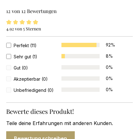
12 von 12 Bewertungen
4.92 von 5 Sternen
4.9 von 5 Sternen
92%
Perfekt (11)
8%
Sehr gut (1)
0%
Gut (0)
0%
Akzeptierbar (0)
0%
Unbefriedigend (0)
Bewerte dieses Produkt!
Teile deine Erfahrungen mit anderen Kunden.
Bewertung schreiben