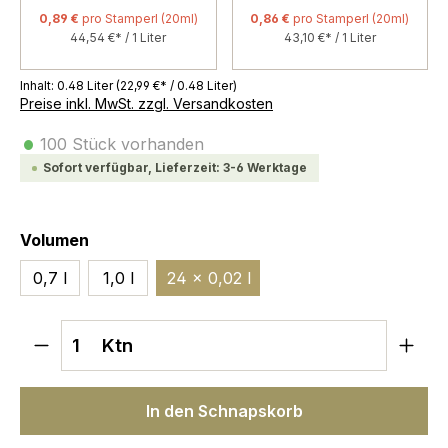
0,89 €
pro Stamperl (20ml)
0,86 €
pro Stamperl (20ml)
44,54 €* / 1 Liter
43,10 €* / 1 Liter
Inhalt:
0.48 Liter
(22,99 €* / 0.48 Liter)
Preise inkl. MwSt. zzgl. Versandkosten
•
100 Stück vorhanden
Sofort verfügbar, Lieferzeit: 3-6 Werktage
auswählen
Volumen
0,7 l
1,0 l
24 x 0,02 l
Produkt Anzahl: Gib den gewünschten We
Ktn
In den Schnapskorb