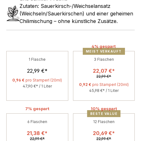
Zutaten: Sauerkirsch-/Weichselansatz
(Weichseln/Sauerkirschen) und einer geheimen
Chilimischung – ohne künstliche Zusätze.
4% gespart
MEIST VERKAUFT
1
Flasche
3
Flaschen
22,99 €*
22,07 €*
22,99 €*
0,96 €
pro Stamperl (20ml)
0,92 €
pro Stamperl (20ml)
47,90 €* / 1 Liter
45,98 €* / 1 Liter
7% gespart
10% gespart
BESTE VALUE
6
Flaschen
12
Flaschen
21,38 €*
20,69 €*
22,99 €*
22,99 €*