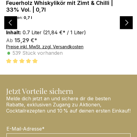
Feuerholz Whiskylikör mit Zimt & Chilli |
Fe
33% Vol. | 0,7l
33
Volumen:
0,7 l
Vo
Inhalt:
0.7 Liter
(21,84 €* / 1 Liter)
Var
15,29 €*
Ab
A
Preise inkl. MwSt. zzgl. Versandkosten
Pre
•
•
539 Stück vorhanden
4.9 von 5 Sternen
4.
Jetzt Vorteile sichern
Melde dich jetzt an und sichere dir die besten
Rabatte, exklusiven Zugang zu Aktionen,
Cocktailrezepten und 10 % auf deinen ersten Einkauf!
E-Mail-Adresse*