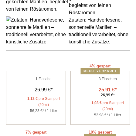
begleitet von feinen
Röstaromen.
Zutaten: Handverlesene,
sonnenreife Marillen –
traditionell verarbeitet, ohne
künstliche Zusätze.
4% gespart
MEIST VERKAUFT
1
Flasche
3
Flaschen
26,99 €*
25,91 €*
26,99 €*
1,12 €
pro Stamperl
1,08 €
pro Stamperl
(20ml)
(20ml)
56,23 €* / 1 Liter
53,98 €* / 1 Liter
7% gespart
10% gespart