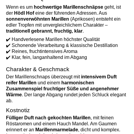
Wenn es um
hochwertige Marillenschnäpse
geht, ist
der
Hödl Hof
eine der führenden Adressen. Aus
sonnenverwöhnten Marillen
(Aprikosen) entsteht ein
edler Tropfen mit unvergleichlichem Charakter –
traditionell gebrannt, fruchtig, klar
.
✔️ Handverlesene Marillen höchster Qualität
✔️ Schonende Verarbeitung & klassische Destillation
✔️ Reines, fruchtintensives Aroma
✔️ Klar, fein, langanhaltend im Abgang
Charakter & Geschmack
Der Marillenschnaps überzeugt mit
intensivem Duft
reifer Marillen
und einem
harmonischen
Zusammenspiel fruchtiger Süße und angenehmer
Wärme
. Der lange Abgang rundet jeden Schluck elegant
ab.
Kostnotiz
Fülliger Duft nach gekochten Marillen
, mit feinen
Röstaromen und einem Hauch Mandel. Am Gaumen
erinnert er an
Marillenmarmelade
, dicht und komplex.