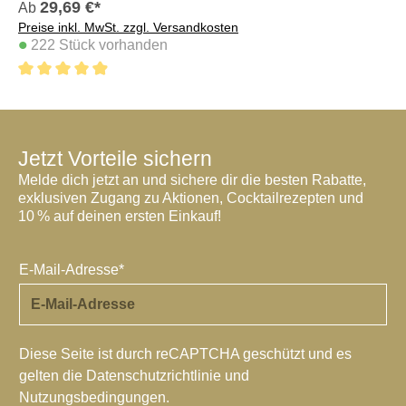
29,69 €*
Ab
A
Preise inkl. MwSt. zzgl. Versandkosten
Pre
•
•
222 Stück vorhanden
4.9 von 5 Sternen
4.
Jetzt Vorteile sichern
Melde dich jetzt an und sichere dir die besten Rabatte,
exklusiven Zugang zu Aktionen, Cocktailrezepten und
10 % auf deinen ersten Einkauf!
E-Mail-Adresse*
Diese Seite ist durch reCAPTCHA geschützt und es
gelten die
Datenschutzrichtlinie
und
Nutzungsbedingungen
.