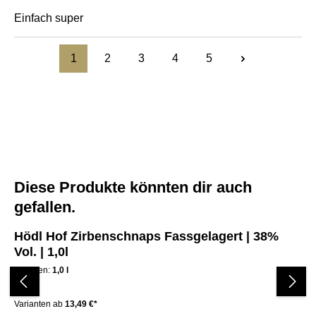
Einfach super
1
2
3
4
5
Diese Produkte könnten dir auch
Produktgalerie überspringen
gefallen.
Hödl Hof Zirbenschnaps Fassgelagert | 38%
Hö
Vol. | 1,0l
38
Volumen:
1,0 l
Vo
Varianten ab
13,49 €*
Var