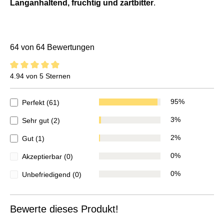
Langanhaltend, fruchtig und zartbitter
.
64 von 64 Bewertungen
4.9 von 5 Sternen
4.94 von 5 Sternen
95%
Perfekt (61)
3%
Sehr gut (2)
2%
Gut (1)
0%
Akzeptierbar (0)
0%
Unbefriedigend (0)
Bewerte dieses Produkt!