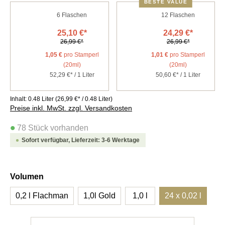
BESTE VALUE
6
Flaschen
12
Flaschen
25,10 €*
24,29 €*
26,99 €*
26,99 €*
1,05 €
pro Stamperl
1,01 €
pro Stamperl
(20ml)
(20ml)
52,29 €* / 1 Liter
50,60 €* / 1 Liter
Inhalt:
0.48 Liter
(26,99 €* / 0.48 Liter)
Preise inkl. MwSt. zzgl. Versandkosten
•
78 Stück vorhanden
Sofort verfügbar, Lieferzeit: 3-6 Werktage
auswählen
Volumen
0,2 l Flachman
1,0l Gold
1,0 l
24 x 0,02 l
Produkt Anzahl: Gib den gewünschten Wert e